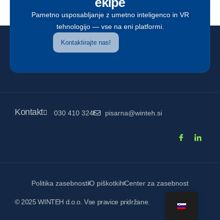
ekipe
Pametno usposabljanje z umetno inteligenco in VR
tehnologijo — vse na eni platformi.
Kontaktirajte nas!
Kontakt
030 410 324
pisarna@winteh.si
Politika zasebnosti
O piškotkih
Center za zasebnost
© 2025 WINTEH d.o.o. Vse pravice pridržane.