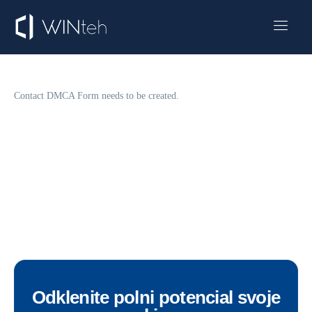
LMS
WINteh SaaS
E-trgovina
Contact DMCA Form needs to be created.
HR sistem
O nas
Odklenite polni potencial svoje