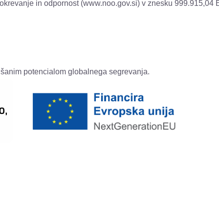
krevanje in odpornost
(
www.noo.gov.si
) v znesku 999.915,04
njšanim potencialom globalnega segrevanja.