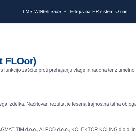
LMS
WINteh SaaS
E-trgovina
HR sistem
O nas
nt FLOor)
 funkcijo zaščite proti prehajanju vlage in radona ter z umetno
a izdelka. Načrtovan rezultat je lesena trajnostna talna obloga 
RAGMAT TIM d.o.o., ALPOD d.o.o., KOLEKTOR KOLING d.o.o. in