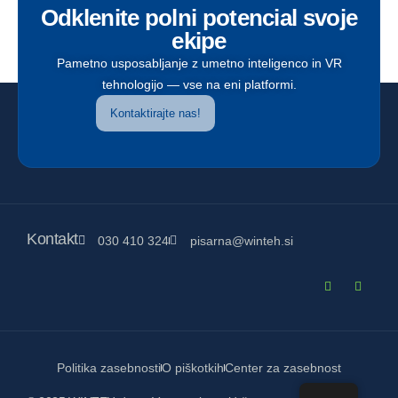
Odklenite polni potencial svoje
ekipe
Pametno usposabljanje z umetno inteligenco in VR
tehnologijo — vse na eni platformi.
Kontaktirajte nas!
Kontakt
030 410 324
pisarna@winteh.si
Politika zasebnosti
O piškotkih
Center za zasebnost