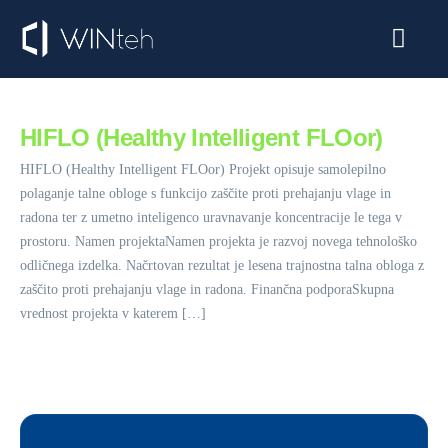
LMS
WINteh SaaS
E-trgovina
HIFLO (Healthy Intelligent FLOor)
HR sistem
HIFLO (Healthy Intelligent FLOor) Projekt opisuje samolepilno
O nas
polaganje talne obloge s funkcijo zaščite proti prehajanju vlage in
radona ter z umetno inteligenco uravnavanje koncentracije le tega v
prostoru. Namen projektaNamen projekta je razvoj novega tehnološko
odličnega izdelka. Načrtovan rezultat je lesena trajnostna talna obloga z
zaščito proti prehajanju vlage in radona. Finančna podporaSkupna
vrednost projekta v katerem […]